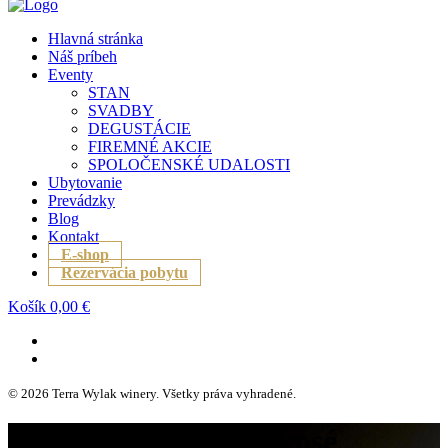
Hlavná stránka
Náš príbeh
Eventy
STAN
SVADBY
DEGUSTÁCIE
FIREMNÉ AKCIE
SPOLOČENSKÉ UDALOSTI
Ubytovanie
Prevádzky
Blog
Kontakt
E-shop
Rezervácia pobytu
Košík
0,00
€
© 2026 Terra Wylak winery. Všetky práva vyhradené.
cabernet sauvignon rosé