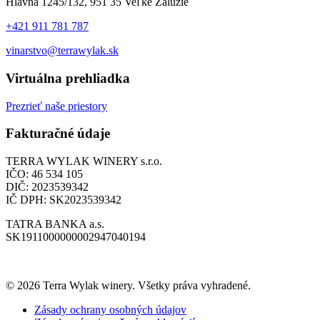
Hlavná 1245/132, 951 35 Veľké Zálužie
+421 911 781 787
vinarstvo@terrawylak.sk
Virtuálna prehliadka
Prezrieť naše priestory
Fakturačné údaje
TERRA WYLAK WINERY s.r.o.
IČO: 46 534 105
DIČ: 2023539342
IČ DPH: SK2023539342
TATRA BANKA a.s.
SK1911000000002947040194
© 2026 Terra Wylak winery. Všetky práva vyhradené.
Zásady ochrany osobných údajov