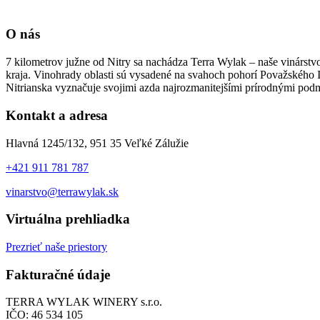
O nás
7 kilometrov južne od Nitry sa nachádza Terra Wylak – naše vinárstvo,
kraja. Vinohrady oblasti sú vysadené na svahoch pohorí Považského I
Nitrianska vyznačuje svojimi azda najrozmanitejšími prírodnými pod
Kontakt a adresa
Hlavná 1245/132, 951 35 Veľké Zálužie
+421 911 781 787
vinarstvo@terrawylak.sk
Virtuálna prehliadka
Prezrieť naše priestory
Fakturačné údaje
TERRA WYLAK WINERY s.r.o.
IČO: 46 534 105