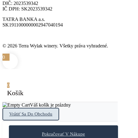
DIČ: 2023539342
IČ DPH: SK2023539342
TATRA BANKA a.s.
SK1911000000002947040194
© 2026 Terra Wylak winery. Všetky práva vyhradené.
0
0
Košík
Váš košík je prázdny
Vrátiť Sa Do Obchodu
Pokračovať V Nákupe