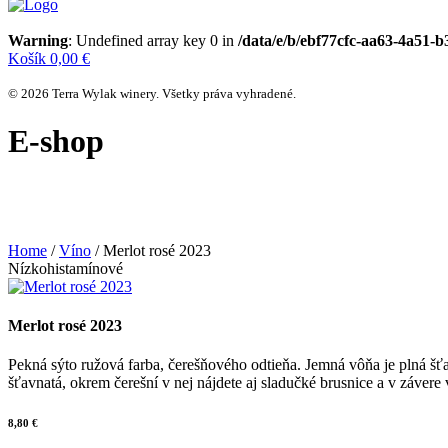
Warning
: Undefined array key 0 in
/data/e/b/ebf77cfc-aa63-4a51-
Košík
0,00
€
© 2026 Terra Wylak winery. Všetky práva vyhradené.
E-shop
Home
/
Víno
/ Merlot rosé 2023
Nízkohistamínové
Merlot rosé 2023
Pekná sýto ružová farba, čerešňového odtieňa. Jemná vôňa je plná šťa
šťavnatá, okrem čerešní v nej nájdete aj sladučké brusnice a v záver
8,80
€