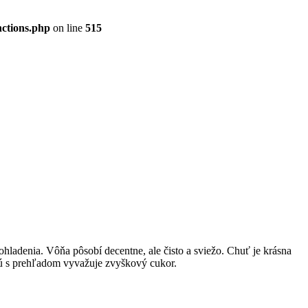
nctions.php
on line
515
hladenia. Vôňa pôsobí decentne, ale čisto a sviežo. Chuť je krásna
orú s prehľadom vyvažuje zvyškový cukor.