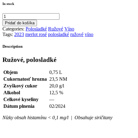
In stock
Pridať do košíka
Categories:
Polosladké
Ružové
Víno
Tags:
2023
merlot rosé
polosladké
ružové
víno
Description
Ružové, polosladké
Objem
0,75 L
Cukornatosť hrozna
23,5 NM
Zvyškový cukor
20,0 g/l
Alkohol
12,5 %
Celkové kyseliny
—
Dátum plnenia
02/2024
Nízky obsah histamínu < 0,1 mg/l | Obsahuje siričitany