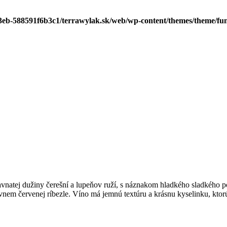
b3eb-588591f6b3c1/terrawylak.sk/web/wp-content/themes/theme/fu
vnatej dužiny čerešní a lupeňov ruží, s náznakom hladkého sladkého po
e vnem červenej ríbezle. Víno má jemnú textúru a krásnu kyselinku, kt