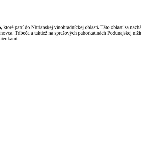
 ktoré patrí do Nitrianskej vinohradníckej oblasti. Táto oblasť sa nachá
novca, Tribeča a taktiež na sprašových pahorkatinách Podunajskej níž
mienkami.